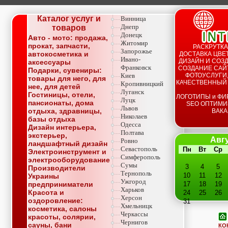
Каталог услуг и
Винница
Днепр
товаров
Донецк
Авто - мото: продажа,
Житомир
прокат, запчасти,
РАСКРУТКА
Запорожье
автокосметика и
ДОСТАВКА ЦВЕТ
Ивано-
ДИЗАЙН И СОЗД
аксессуары
Франковск
СОЗДАНИЕ САЙТ
Подарки, сувениры:
Киев
ФОТОУСЛУГИ,
товары для него, для
КАЧЕСТВЕННЫЙ
Кропивницкий
нее, для детей
Луганск
Гостиницы, отели,
ЛОГОТИПЫ и ФИ
Луцк
пансионаты, дома
SEO ОПТИМИ
Львов
отдыха, здравницы,
ВАКА
Николаев
базы отдыха
Одесса
Дизайн интерьера,
Полтава
экстерьер,
Авгу
Ровно
ландшафтный дизайн
Севастополь
Пн
Вт
Ср
Электроинструмент и
Симферополь
электрооборудование
Сумы
3
4
5
Производители
Тернополь
10
11
12
Украины
Ужгород
предприниматели
17
18
19
Харьков
Красота и
24
25
26
Херсон
оздоровление:
31
Хмельницк
косметика, салоны
Черкассы
красоты, солярии,
Чернигов
сауны, бани
КО