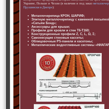
строительные и
Украине, Польше и Чехии (в наличии и под заказ
металлоче
отделочные
Прушински в Днепре
):
материалы,
строительные
Металлочерепица КРОН, ШАРИФ;
машины и техника,
Элитную металлочерепицу с каменной посыпко
все для
«Сатьям Бонд»;
коммуникаций
Аксессуары для крыши;
Туризм, отдых,
Профили для кровли и стен Т6-Т160;
путешествия,
Конструкционные профили Z, C, L, Ω, Σ;
авиакомпании, ж/д
Самонесущие стеновые кассеты;
перевозки,
Облицовочные PS-панели и касетоны;
Металлические водоотливные системы «НИАГАР
пансионаты, отели,
гостинницы
Трудоустройство,
кадровые агентства,
крюининг
Программирование
сайта