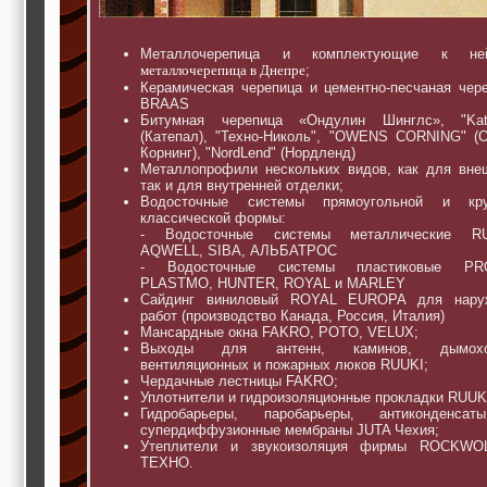
Металлочерепица и комплектующие к н
металлочерепица в Днепре
;
Керамическая черепица и цементно-песчаная чер
BRAAS
Битумная черепица «Ондулин Шинглс», "Kate
(Катепал), "Техно-Николь", "OWENS CORNING" (
Корнинг), "NordLend" (Нордленд)
Металлопрофили нескольких видов, как для вне
так и для внутренней отделки;
Водосточные системы прямоугольной и кру
классической формы:
- Водосточные системы металлические RU
AQWELL, SIBA, АЛЬБАТРОС
- Водосточные системы пластиковые PRO
PLASTMO, HUNTER, ROYAL и MARLEY
Сайдинг виниловый ROYAL EUROPA для нару
работ (производство Канада, Россия, Италия)
Мансардные окна FAKRO, POTO, VELUX;
Выходы для антенн, каминов, дымохо
вентиляционных и пожарных люков RUUKI;
Чердачные лестницы FAKRO;
Уплотнители и гидроизоляционные прокладки RUUK
Гидробарьеры, паробарьеры, антиконденса
супердиффузионные мембраны JUTA Чехия;
Утеплители и звукоизоляция фирмы ROCKWO
ТЕХНО.