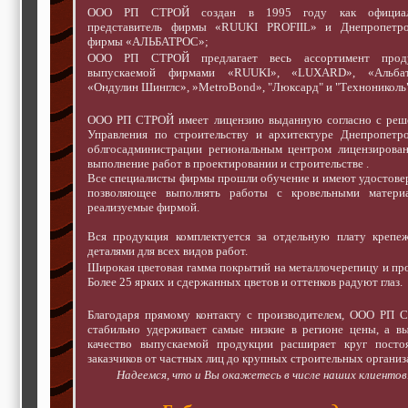
ООО РП СТРОЙ создан в 1995 году как официа
представитель фирмы «RUUKI PROFIIL» и Днепропетро
фирмы «АЛЬБАТРОС»;
ООО РП СТРОЙ предлагает весь ассортимент прод
выпускаемой фирмами «RUUKI», «LUXARD», «Альбат
«Ондулин Шинглс», »MetroBond», "Люксард" и "Технониколь"
ООО РП СТРОЙ имеет лицензию выданную согласно с реш
Управления по строительству и архитектуре Днепропетро
облгосадминистрации региональным центром лицензирован
выполнение работ в проектировании и строительстве .
Все специалисты фирмы прошли обучение и имеют удостове
позволяющее выполнять работы с кровельными материа
реализуемые фирмой.
Вся продукция комплектуется за отдельную плату крепе
деталями для всех видов работ.
Широкая цветовая гамма покрытий на металлочерепицу и пр
Более 25 ярких и сдержанных цветов и оттенков радуют глаз.
Благодаря прямому контакту с производителем, ООО РП 
стабильно удерживает самые низкие в регионе цены, а в
качество выпускаемой продукции расширяет круг посто
заказчиков от частных лиц до крупных строительных организ
Надеемся, что и Вы окажетесь в числе наших клиентов