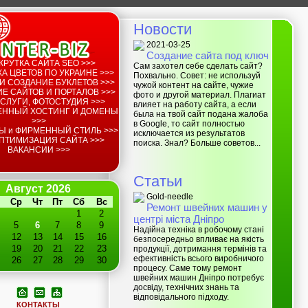
Новости
2021-03-25
Создание сайта под ключ
КРУТКА САЙТА SEO >>>
Сам захотел себе сделать сайт?
А ЦВЕТОВ ПО УКРАИНЕ >>>
Похвально. Совет: не используй
И СОЗДАНИЕ БУКЛЕТОВ >>>
чужой контент на сайте, чужие
Е САЙТОВ И ПОРТАЛОВ >>>
фото и другой материал. Плагиат
СЛУГИ, ФОТОСТУДИЯ >>>
влияет на работу сайта, а если
ЕННЫЙ ХОСТИНГ И ДОМЕНЫ
была на твой сайт подана жалоба
>>>
в Google, то сайт полностью
Ы и ФИРМЕННЫЙ СТИЛЬ >>>
исключается из результатов
ПТИМИЗАЦИЯ САЙТА >>>
поиска. Знал? Больше советов...
ВАКАНСИИ >>>
Статьи
Август 2026
Gold-needle
Ср
Чт
Пт
Сб
Вс
Ремонт швейних машин у
1
2
центрі міста Дніпро
5
6
7
8
9
Надійна техніка в робочому стані
12
13
14
15
16
безпосередньо впливає на якість
19
20
21
22
23
продукції, дотримання термінів та
ефективність всього виробничого
26
27
28
29
30
процесу. Саме тому ремонт
швейних машин Дніпро потребує
досвіду, технічних знань та
відповідального підходу.
КОНТАКТЫ