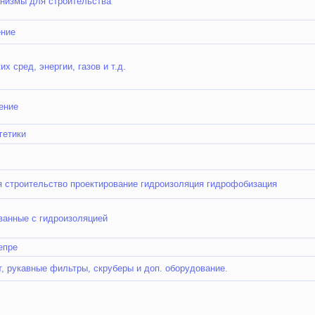
анизмы для строительства
ение
 сред, энергии, газов и т.д.
ение
гетики
я строительство проектирование гидроизоляция гидрофобизация
ванные с гидроизоляцией
епре
, рукавные фильтры, скруберы и доп. оборудование.