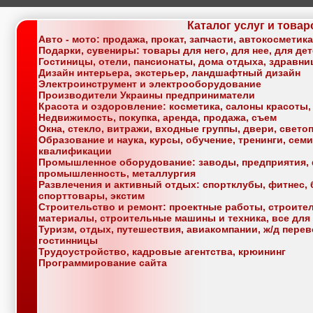
Каталог услуг и товар
Авто - мото: продажа, прокат, запчасти, автокосметик
Подарки, сувениры: товары для него, для нее, для де
Гостиницы, отели, пансионаты, дома отдыха, здравн
Дизайн интерьера, экстерьер, ландшафтный дизайн
Электроинструмент и электрооборудование
Производители Украины предприниматели
Красота и оздоровление: косметика, салоны красоты,
Недвижимость, покупка, аренда, продажа, съем
Окна, стекло, витражи, входные группы, двери, свет
Образование и наука, курсы, обучение, тренинги, се
квалификации
Промышленное оборудование: заводы, предприятия, 
промышленность, металлургия
Развлечения и активный отдых: спортклубы, фитнес, б
спорттовары, экстим
Строительство и ремонт: проектные работы, строите
материалы, строительные машины и техника, все для
Туризм, отдых, путешествия, авиакомпании, ж/д перев
гостинницы
Трудоустройство, кадровые агентства, крюининг
Программирование сайта