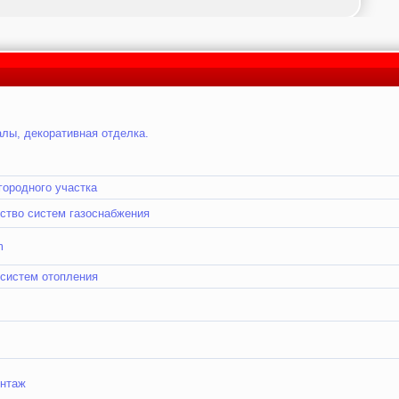
алы, декоративная отделка.
городного участка
ьство систем газоснабжения
m
 систем отопления
онтаж