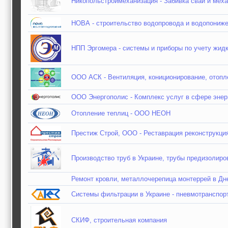
Никопольстроймеханизация - Забивка свай и мех
НОВА - строительство водопровода и водопониж
НПП Эргомера - системы и приборы по учету жидких
ООО АСК - Вентиляция, кониционирование, отопл
ООО Энергополис - Комплекс услуг в сфере энер
Отопление теплиц - ООО НЕОН
Престиж Строй, ООО - Реставрация реконструкци
Производство труб в Украине, трубы предизолиро
Ремонт кровли, металлочерепица монтеррей в Дн
Системы фильтрации в Украине - пневмотранспорт
СКИФ, строительная компания