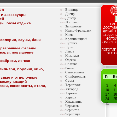
ов
Винница
Днепр
а и аксессуары
Донецк
тей
Житомир
ицы, базы отдыха
РАС
Запорожье
ДОСТАВК
Ивано-Франковск
ДИЗАЙН 
Киев
СОЗДАНИ
Кропивницкий
ФОТОУ
 солярии, сауны, бани
КАЧЕСТВ
Луганск
Луцк
опразрачные фасады
ЛОГОТИП
Львов
минары, повышение
SEO О
Николаев
Одесса
фабрики, легкая
Полтава
Ровно
ильярд, боулинг, кино,
Севастополь
Симферополь
Пн
Вт
льные и отделочные
Сумы
 коммуникаций
Тернополь
озки, пансионаты, отели,
3
4
Ужгород
10
11
Харьков
17
18
Херсон
24
25
Хмельницк
31
Черкассы
Чернигов
Черновцы