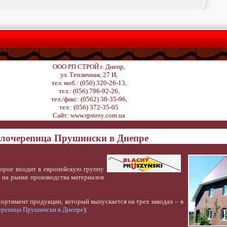
ООО РП СТРОЙ г. Днепр,
ул. Тепличная, 27 И,
тел. моб.: (050) 320-26-13,
тел.: (056) 796-92-26,
тел./факс: (0562) 38-35-96,
тел.: (056) 372-35-05
Сайт:
www.rpstroy.com.ua
лочерепица Прушински в Днепре
орое входит в европейскую группу
т на рынке производства материалов
ортимент продукции, который выпускается на трех заводах – в
ерепица Прушински в Днепре
):