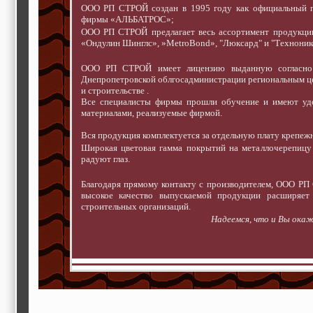
ООО РП СТРОЙ создан в 1995 году как официальный 
фирмы «АЛЬБАТРОС»;
ООО РП СТРОЙ предлагает весь ассортимент продукц
«Ондулин Шинглс», »MetroBond», "Люксард" и "Техноник
ООО РП СТРОЙ имеет лицензию выданную согласно 
Днепропетровской облгосадминистрации региональным це
и строительстве .
Все специалисты фирмы прошли обучение и имеют удо
материалами, реализуемые фирмой.
Вся продукция комплектуется за отдельную плату крепежн
Широкая цветовая гамма покрытий на металлочерепицу 
радуют глаз.
Благодаря прямому контакту с производителем, ООО РП 
высокое качество выпускаемой продукции расширяет
строительных организаций.
Надеемся, что и Вы окаж