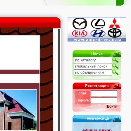
Поиск
Регистрация
Логин:
Пароль:
Войти
Тема месяца
Афиша Днепр