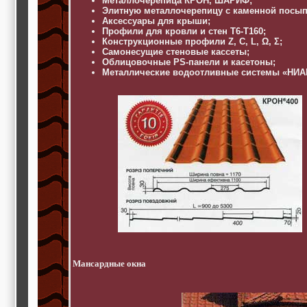
Металлочерепица КРОН, ШАРИФ;
Элитную металлочерепицу с каменной посып
Аксессуары для крыши;
Профили для кровли и стен Т6-Т160;
Конструкционные профили Z, C, L, Ω, Σ;
Самонесущие стеновые кассеты;
Облицовочные PS-панели и касетоны;
Металлические водоотливные системы «НИА
Мансардные окна