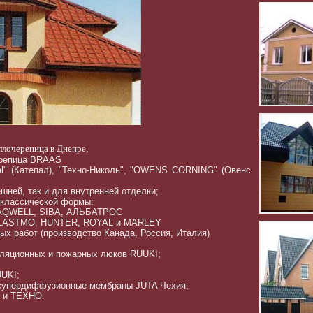
ллочерепица в Днепре
;
ерепица BRAAS
l" (Катепал), "Техно-Николь", "OWENS CORNING" (Овенс
шней, так и для внутренней отделки;
 классической формы:
, AQWELL, SIBA, АЛЬБАТРОС
 PLASTMO, HUNTER, ROYAL и MARLEY
 работ (производство Канада, Россия, Италия)
иляционных и пожарных люков RUUKI;
UUKI;
 супердиффузионные мембраны JUTA Чехия;
 и ТЕХНО.