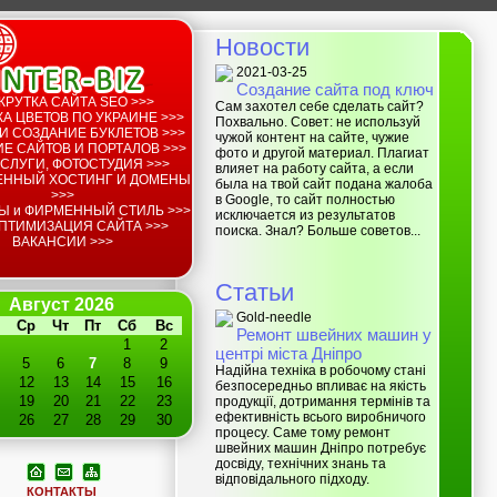
Новости
2021-03-25
Создание сайта под ключ
КРУТКА САЙТА SEO >>>
Сам захотел себе сделать сайт?
А ЦВЕТОВ ПО УКРАИНЕ >>>
Похвально. Совет: не используй
И СОЗДАНИЕ БУКЛЕТОВ >>>
чужой контент на сайте, чужие
Е САЙТОВ И ПОРТАЛОВ >>>
фото и другой материал. Плагиат
СЛУГИ, ФОТОСТУДИЯ >>>
влияет на работу сайта, а если
ЕННЫЙ ХОСТИНГ И ДОМЕНЫ
была на твой сайт подана жалоба
>>>
в Google, то сайт полностью
Ы и ФИРМЕННЫЙ СТИЛЬ >>>
исключается из результатов
ПТИМИЗАЦИЯ САЙТА >>>
поиска. Знал? Больше советов...
ВАКАНСИИ >>>
Статьи
Август 2026
Gold-needle
Ср
Чт
Пт
Сб
Вс
Ремонт швейних машин у
1
2
центрі міста Дніпро
5
6
7
8
9
Надійна техніка в робочому стані
12
13
14
15
16
безпосередньо впливає на якість
19
20
21
22
23
продукції, дотримання термінів та
ефективність всього виробничого
26
27
28
29
30
процесу. Саме тому ремонт
швейних машин Дніпро потребує
досвіду, технічних знань та
відповідального підходу.
КОНТАКТЫ