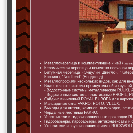
Металлочерепица и комплектующие к ней /
мета
Керамическая черепица и цементно-песчаная ч
Битумная черепица «Ондулин Шинглс», "Katepa
Корнинг), "NordLend" (Нордленд)
Металлопрофили нескольких видов, как для вне
Водосточные системы прямоугольной и круглой
- Водосточные системы металлические RUUKI
- Водосточные системы пластиковые PROFIL,
Сайдинг виниловый ROYAL EUROPA для наружных
Мансардные окна FAKRO, POTO, VELUX;
Выходы для антенн, каминов, дымоходов, вент
Чердачные лестницы FAKRO;
Уплотнители и гидроизоляционные прокладки R
Гидробарьеры, паробарьеры, антиконденсаты и
Утеплители и звукоизоляция фирмы ROCKWOLL