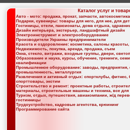
Каталог услуг и товар
Авто - мото: продажа, прокат, запчасти, автокосметик
Подарки, сувениры: товары для него, для нее, для де
Гостиницы, отели, пансионаты, дома отдыха, здравн
Дизайн интерьера, экстерьер, ландшафтный дизайн
Электроинструмент и электрооборудование
Производители Украины предприниматели
Красота и оздоровление: косметика, салоны красоты,
Недвижимость, покупка, аренда, продажа, съем
Окна, стекло, витражи, входные группы, двери, свет
Образование и наука, курсы, обучение, тренинги, се
квалификации
Промышленное оборудование: заводы, предприятия, 
промышленность, металлургия
Развлечения и активный отдых: спортклубы, фитнес, б
спорттовары, экстим
Строительство и ремонт: проектные работы, строите
материалы, строительные машины и техника, все для
Туризм, отдых, путешествия, авиакомпании, ж/д перев
гостинницы
Трудоустройство, кадровые агентства, крюининг
Программирование сайта