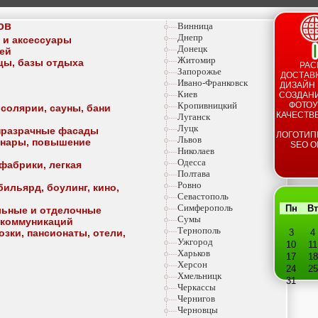
ов
Винница
Днепр
а и аксессуары
Донецк
тей
Житомир
ицы, базы отдыха
РАС
Запорожье
ДОСТАВК
Ивано-Франковск
ДИЗАЙН 
Киев
СОЗДАНИ
Кропивницкий
ФОТОУ
 солярии, сауны, бани
КАЧЕСТВ
Луганск
Луцк
опразрачные фасады
ЛОГОТИП
Львов
минары, повышение
SEO О
Николаев
Одесса
фабрики, легкая
Полтава
Ровно
ильярд, боулинг, кино,
Севастополь
Симферополь
Пн
Вт
льные и отделочные
Сумы
 коммуникаций
Тернополь
озки, пансионаты, отели,
3
4
Ужгород
10
11
Харьков
17
18
Херсон
24
25
Хмельницк
31
Черкассы
Чернигов
Черновцы