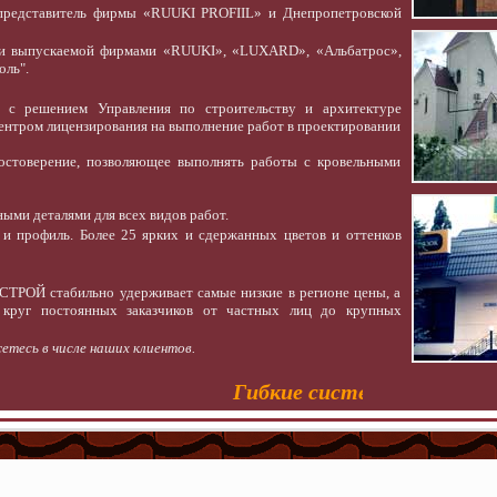
представитель фирмы «RUUKI PROFIIL» и Днепропетровской
ии выпускаемой фирмами «RUUKI», «LUXARD», «Альбатрос»,
оль".
с решением Управления по строительству и архитектуре
нтром лицензирования на выполнение работ в проектировании
стоверение, позволяющее выполнять работы с кровельными
ыми деталями для всех видов работ.
и профиль. Более 25 ярких и сдержанных цветов и оттенков
СТРОЙ стабильно удерживает самые низкие в регионе цены, а
 круг постоянных заказчиков от частных лиц до крупных
етесь в числе наших клиентов.
Гибкие системы скидок