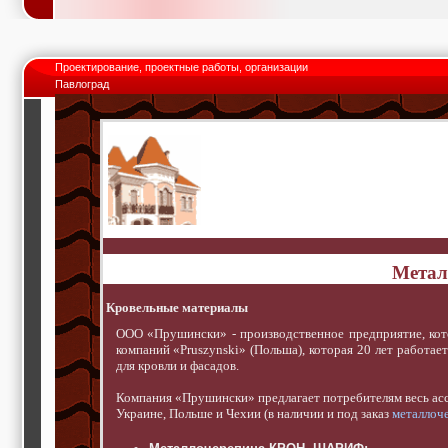
Проектирование, проектные работы, организации
Павлоград
Метал
Кровельные материалы
ООО «Прушински» - производственное предприятие, кот
компаний «Pruszynski» (Польша), которая 20 лет работае
для кровли и фасадов.
Компания «Прушински» предлагает потребителям весь асс
Украине, Польше и Чехии (в наличии и под заказ
металлоч