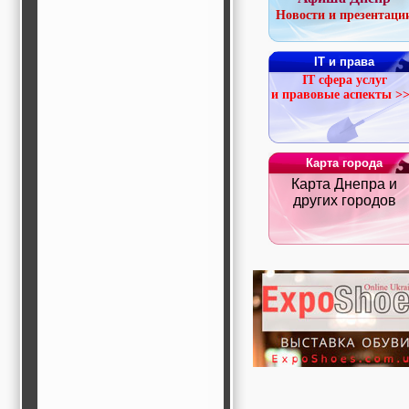
строительные и
Новости и презентаци
отделочные
материалы,
строительные
IT и права
машины и техника,
IT сфера услуг
все для
и правовые аспекты >
коммуникаций
Туризм, отдых,
путешествия,
авиакомпании, ж/д
перевозки,
Карта города
пансионаты, отели,
Карта Днепра и
гостинницы
Трудоустройство,
других городов
кадровые агентства,
крюининг
Программирование
сайта