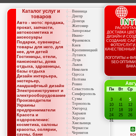
Каталог услуг и
Винница
Днепр
товаров
Донецк
Авто - мото: продажа,
Житомир
прокат, запчасти,
РАСКРУТКА
Запорожье
автокосметика и
ДОСТАВКА ЦВЕТ
Ивано-
ДИЗАЙН И СОЗД
аксессуары
Франковск
СОЗДАНИЕ САЙТ
Подарки, сувениры:
Киев
ФОТОУСЛУГИ,
товары для него, для
КАЧЕСТВЕННЫЙ
Кропивницкий
нее, для детей
Луганск
Гостиницы, отели,
ЛОГОТИПЫ и ФИ
Луцк
пансионаты, дома
SEO ОПТИМИ
Львов
отдыха, здравницы,
ВАКА
Николаев
базы отдыха
Одесса
Дизайн интерьера,
Полтава
экстерьер,
Авгу
Ровно
ландшафтный дизайн
Севастополь
Пн
Вт
Ср
Электроинструмент и
Симферополь
электрооборудование
Сумы
3
4
5
Производители
Тернополь
10
11
12
Украины
Ужгород
предприниматели
17
18
19
Харьков
Красота и
24
25
26
Херсон
оздоровление:
31
Хмельницк
косметика, салоны
Черкассы
красоты, солярии,
Чернигов
сауны, бани
КО