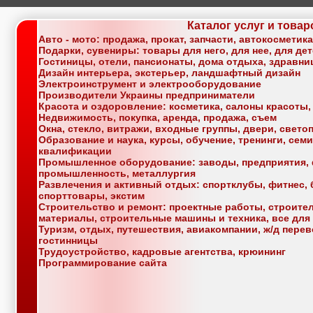
Каталог услуг и товар
Авто - мото: продажа, прокат, запчасти, автокосметик
Подарки, сувениры: товары для него, для нее, для де
Гостиницы, отели, пансионаты, дома отдыха, здравн
Дизайн интерьера, экстерьер, ландшафтный дизайн
Электроинструмент и электрооборудование
Производители Украины предприниматели
Красота и оздоровление: косметика, салоны красоты,
Недвижимость, покупка, аренда, продажа, съем
Окна, стекло, витражи, входные группы, двери, свет
Образование и наука, курсы, обучение, тренинги, се
квалификации
Промышленное оборудование: заводы, предприятия, 
промышленность, металлургия
Развлечения и активный отдых: спортклубы, фитнес, б
спорттовары, экстим
Строительство и ремонт: проектные работы, строите
материалы, строительные машины и техника, все для
Туризм, отдых, путешествия, авиакомпании, ж/д перев
гостинницы
Трудоустройство, кадровые агентства, крюининг
Программирование сайта