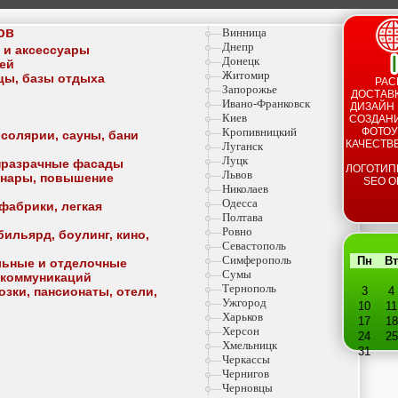
ов
Винница
Днепр
а и аксессуары
Донецк
тей
Житомир
ицы, базы отдыха
РАС
Запорожье
ДОСТАВК
Ивано-Франковск
ДИЗАЙН 
Киев
СОЗДАНИ
Кропивницкий
ФОТОУ
 солярии, сауны, бани
КАЧЕСТВ
Луганск
Луцк
опразрачные фасады
ЛОГОТИП
Львов
минары, повышение
SEO О
Николаев
Одесса
фабрики, легкая
Полтава
Ровно
ильярд, боулинг, кино,
Севастополь
Симферополь
Пн
Вт
льные и отделочные
Сумы
 коммуникаций
Тернополь
озки, пансионаты, отели,
3
4
Ужгород
10
11
Харьков
17
18
Херсон
24
25
Хмельницк
31
Черкассы
Чернигов
Черновцы