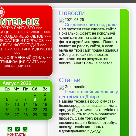
Новости
2021-03-25
Создание сайта под ключ
КРУТКА САЙТА SEO >>>
Сам захотел себе сделать сайт?
А ЦВЕТОВ ПО УКРАИНЕ >>>
Похвально. Совет: не используй
И СОЗДАНИЕ БУКЛЕТОВ >>>
чужой контент на сайте, чужие
Е САЙТОВ И ПОРТАЛОВ >>>
фото и другой материал. Плагиат
СЛУГИ, ФОТОСТУДИЯ >>>
влияет на работу сайта, а если
ЕННЫЙ ХОСТИНГ И ДОМЕНЫ
была на твой сайт подана жалоба
>>>
в Google, то сайт полностью
Ы и ФИРМЕННЫЙ СТИЛЬ >>>
исключается из результатов
ПТИМИЗАЦИЯ САЙТА >>>
поиска. Знал? Больше советов...
ВАКАНСИИ >>>
Статьи
Август 2026
Gold-needle
Ср
Чт
Пт
Сб
Вс
Ремонт швейних машин у
1
2
центрі міста Дніпро
5
6
7
8
9
Надійна техніка в робочому стані
12
13
14
15
16
безпосередньо впливає на якість
19
20
21
22
23
продукції, дотримання термінів та
ефективність всього виробничого
26
27
28
29
30
процесу. Саме тому ремонт
швейних машин Дніпро потребує
досвіду, технічних знань та
відповідального підходу.
КОНТАКТЫ