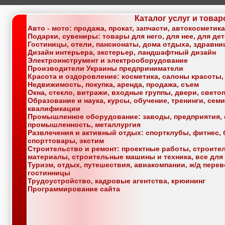
Каталог услуг и товар
Авто - мото: продажа, прокат, запчасти, автокосметик
Подарки, сувениры: товары для него, для нее, для де
Гостиницы, отели, пансионаты, дома отдыха, здравн
Дизайн интерьера, экстерьер, ландшафтный дизайн
Электроинструмент и электрооборудование
Производители Украины предприниматели
Красота и оздоровление: косметика, салоны красоты,
Недвижимость, покупка, аренда, продажа, съем
Окна, стекло, витражи, входные группы, двери, свет
Образование и наука, курсы, обучение, тренинги, се
квалификации
Промышленное оборудование: заводы, предприятия, 
промышленность, металлургия
Развлечения и активный отдых: спортклубы, фитнес, б
спорттовары, экстим
Строительство и ремонт: проектные работы, строите
материалы, строительные машины и техника, все для
Туризм, отдых, путешествия, авиакомпании, ж/д перев
гостинницы
Трудоустройство, кадровые агентства, крюининг
Программирование сайта