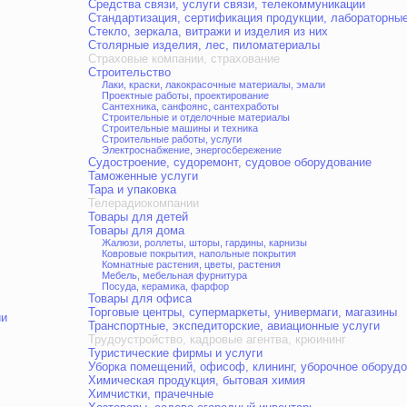
Средства связи, услуги связи, телекоммуникации
Стандартизация, сертификация продукции, лабораторны
Стекло, зеркала, витражи и изделия из них
Столярные изделия, лес, пиломатериалы
Страховые компании, страхование
Строительство
Лаки, краски, лакокрасочные материалы, эмали
Проектные работы, проектирование
Сантехника, санфоянс, сантехработы
Строительные и отделочные материалы
Строительные машины и техника
Строительные работы, услуги
Электроснабжение, энергосбережение
Судостроение, судоремонт, судовое оборудование
Таможенные услуги
Тара и упаковка
Телерадиокомпании
Товары для детей
Товары для дома
Жалюзи, роллеты, шторы, гардины, карнизы
Ковровые покрытия, напольные покрытия
Комнатные растения, цветы, растения
Мебель, мебельная фурнитура
Посуда, керамика, фарфор
Товары для офиса
Торговые центры, супермаркеты, универмаги, магазины
ии
Транспортные, экспедиторские, авиационные услуги
Трудоустройство, кадровые агентва, крюининг
Туристические фирмы и услуги
Уборка помещений, офисоф, клининг, уборочное оборуд
Химическая продукция, бытовая химия
Химчистки, прачечные