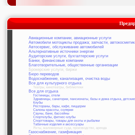
Предпр
Авиационные компании, авиационные услуги
Автомобили мотоциклы продажа; запчасти, автокосметик
Автосервис, обслуживание автомобилей
Альтернативные источники энергии
Аудиторские услуги, бухгалтерские услуги
Банки, финансовые компании
Благотворительные, общественные организации
Брокерские услуги, биржи
Бюро переводов
Водоснабжение, канализация, очистка воды
Все для культурного отдыха
Театры, кинотеатры, библиотеки
Все для отдыха
Гостиницы, отели
Здравницы, санатории, пансионаты, базы и дома отдыха, детские
Клубы
Рестораны, бары, кафе, пиццерии
Салоны красоты, солярии
Сауны, бани, бассейны
Спортклубы, фитнес-клубы
Спорттовары, товары для охоты и рыбалки
Табачные изделия и аксессуары
Яхты, маломерные суда, производство, аренда
Газоснабжение, газификация