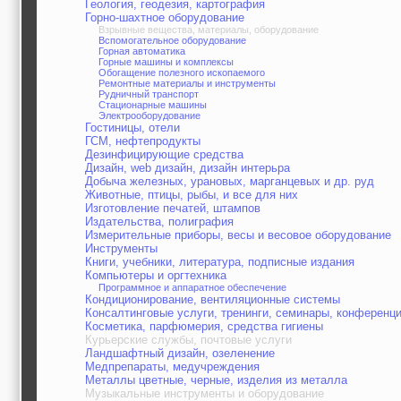
Геология, геодезия, картография
Горно-шахтное оборудование
Взрывные вещества, материалы, оборудование
Вспомогательное оборудование
Горная автоматика
Горные машины и комплексы
Обогащение полезного ископаемого
Ремонтные материалы и инструменты
Рудничный транспорт
Стационарные машины
Электрооборудование
Гостиницы, отели
ГСМ, нефтепродукты
Дезинфицирующие средства
Дизайн, web дизайн, дизайн интерьра
Добыча железных, урановых, марганцевых и др. руд
Животные, птицы, рыбы, и все для них
Изготовление печатей, штампов
Издательства, полиграфия
Измерительные приборы, весы и весовое оборудование
Инструменты
Книги, учебники, литература, подписные издания
Компьютеры и оргтехника
Программное и аппаратное обеспечение
Кондиционирование, вентиляционные системы
Консалтинговые услуги, тренинги, семинары, конференц
Косметика, парфюмерия, средства гигиены
Курьерские службы, почтовые услуги
Ландшафтный дизайн, озеленение
Медпрепараты, медучреждения
Металлы цветные, черные, изделия из металла
Музыкальные инструменты и оборудование