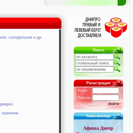
ное, холодильное и др.
Поиск
Регистрация
Логин:
Пароль:
ярмарки
Войти
, хранение
Тема месяца
Афиша Днепр