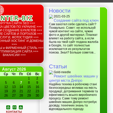
Новости
2021-03-25
Создание сайта под ключ
КРУТКА САЙТА SEO >>>
Сам захотел себе сделать сайт?
А ЦВЕТОВ ПО УКРАИНЕ >>>
Похвально. Совет: не используй
И СОЗДАНИЕ БУКЛЕТОВ >>>
чужой контент на сайте, чужие
Е САЙТОВ И ПОРТАЛОВ >>>
фото и другой материал. Плагиат
СЛУГИ, ФОТОСТУДИЯ >>>
влияет на работу сайта, а если
ЕННЫЙ ХОСТИНГ И ДОМЕНЫ
была на твой сайт подана жалоба
>>>
в Google, то сайт полностью
Ы и ФИРМЕННЫЙ СТИЛЬ >>>
исключается из результатов
ПТИМИЗАЦИЯ САЙТА >>>
поиска. Знал? Больше советов...
ВАКАНСИИ >>>
Статьи
Август 2026
Gold-needle
Ср
Чт
Пт
Сб
Вс
Ремонт швейних машин у
1
2
центрі міста Дніпро
5
6
7
8
9
Надійна техніка в робочому стані
12
13
14
15
16
безпосередньо впливає на якість
19
20
21
22
23
продукції, дотримання термінів та
ефективність всього виробничого
26
27
28
29
30
процесу. Саме тому ремонт
швейних машин Дніпро потребує
досвіду, технічних знань та
відповідального підходу.
КОНТАКТЫ