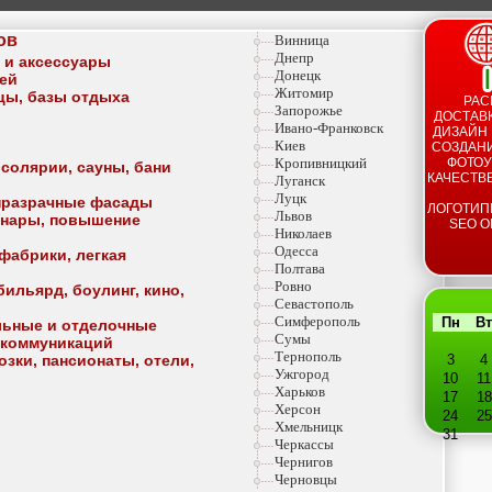
ов
Винница
Днепр
а и аксессуары
Донецк
тей
Житомир
ицы, базы отдыха
РАС
Запорожье
ДОСТАВК
Ивано-Франковск
ДИЗАЙН 
Киев
СОЗДАНИ
Кропивницкий
ФОТОУ
 солярии, сауны, бани
КАЧЕСТВ
Луганск
Луцк
опразрачные фасады
ЛОГОТИП
Львов
минары, повышение
SEO О
Николаев
Одесса
фабрики, легкая
Полтава
Ровно
ильярд, боулинг, кино,
Севастополь
Симферополь
Пн
Вт
льные и отделочные
Сумы
 коммуникаций
Тернополь
озки, пансионаты, отели,
3
4
Ужгород
10
11
Харьков
17
18
Херсон
24
25
Хмельницк
31
Черкассы
Чернигов
Черновцы