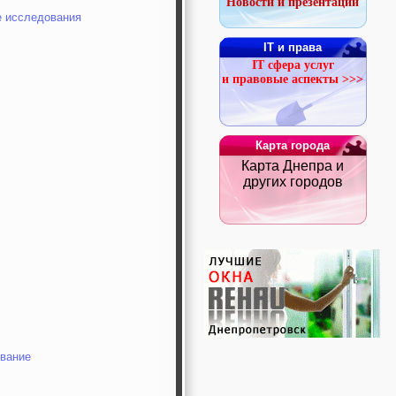
Новости и презентации
е исследования
IT и права
IT сфера услуг
и правовые аспекты >>>
Карта города
Карта Днепра и
других городов
ование