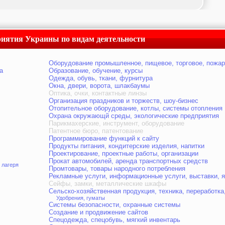
иятия Украины по видам деятельности
Оборудование промышленное, пищевое, торговое, пожар
а
Образование, обучение, курсы
Одежда, обувь, ткани, фурнитура
Окна, двери, ворота, шлакбаумы
Оптика, очки, контактные линзы
Организация праздников и торжеств, шоу-бизнес
Отопительное оборудование, котлы, системы отопления
Охрана окружающй среды, экологические предприятия
Парикмахерские, инструмент, оборудование
Патентное бюро, патентование
Программирование функций к сайту
Продукты питания, кондитерские изделия, напитки
Проектирование, проектные работы, организации
Прокат автомобилей, аренда транспортных средств
 лагеря
Промтовары, товары народного потребления
Рекламные услуги, информационные услуги, выставки, 
Сейфы, замки, металлические шкафы
Сельско-хозяйственная продукция, техника, переработка
Удобрения, гуматы
Системы безопасности, охранные системы
Создание и продвижение сайтов
Спецодежда, спецобувь, мягкий инвентарь